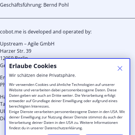
Geschäftsführung: Bernd Pohl
cobot.me is developed and operated by:
Upstream – Agile GmbH
Harzer Str. 39
12059 Berlin
Erlaube Cookies
Germany
Wir schätzen deine Privatsphäre.
Email:
info@cobot.me
Phone: EU +49 30 8939 8959 or US: +1 (415) 992 7036
Wir verwenden Cookies und ähnliche Technologien auf unserer
Website und verarbeiten dabei personenbezogene Daten. Diese
Daten geben wir auch an Dritte weiter. Die Verarbeitung erfolgt
Handelsregister-Nr.: HRB 110149 B
entweder auf Grundlage deiner Einwilligung oder aufgrund eines
Tax Id.: 29/567/31513
berechtigten Interesses.
UID: DE256937461
Einige Dienste verarbeiten personenbezogene Daten in den USA. Mit
deiner Einwilligung zur Nutzung dieser Dienste stimmst du auch der
Directors: Kristina Schneider, Alexander Lang, Thilo Utke
Verarbeitung deiner Daten in den USA zu. Weitere Informationen
findest du in unserer Datenschutzerklärung.