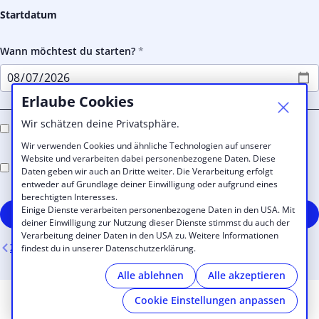
Startdatum
Wann möchtest du starten?
Erlaube Cookies
Wir schätzen deine Privatsphäre.
Ich willige ein, den E-Mail-Newsletter zu erhalten
Wir verwenden Cookies und ähnliche Technologien auf unserer
Website und verarbeiten dabei personenbezogene Daten. Diese
Ich akzeptiere die Halle4
Geschäftsbedingungen und
Daten geben wir auch an Dritte weiter. Die Verarbeitung erfolgt
Konditionen
entweder auf Grundlage deiner Einwilligung oder aufgrund eines
berechtigten Interesses.
Einige Dienste verarbeiten personenbezogene Daten in den USA. Mit
Kostenpflichtig registrieren
deiner Einwilligung zur Nutzung dieser Dienste stimmst du auch der
Verarbeitung deiner Daten in den USA zu. Weitere Informationen
Zurück
findest du in unserer Datenschutzerklärung.
Alle ablehnen
Alle akzeptieren
Cookie Einstellungen anpassen
© 2026 Halle4
|
Impressum
|
Cookies
|
powered by
Cobot